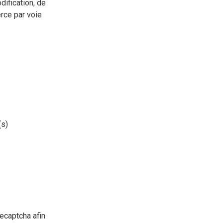
dification, de
erce par voie
(s)
Recaptcha afin