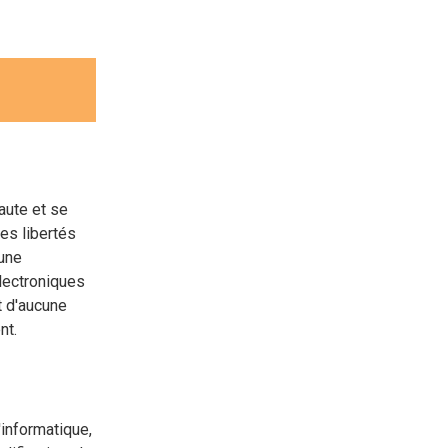
naute et se
des libertés
cune
électroniques
t d'aucune
nt.
'informatique,