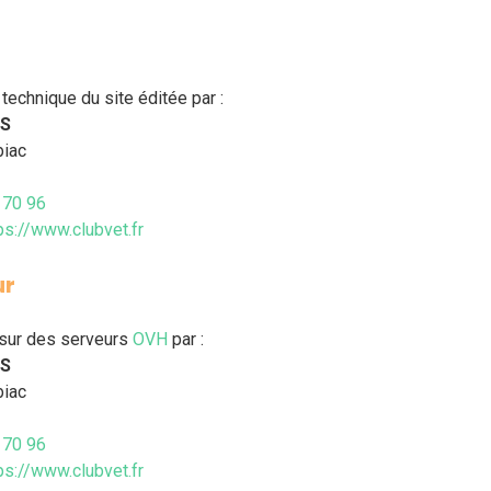
 technique du site éditée par :
AS
biac
 70 96
ps://www.clubvet.fr
ur
 sur des serveurs
OVH
par :
AS
biac
 70 96
ps://www.clubvet.fr