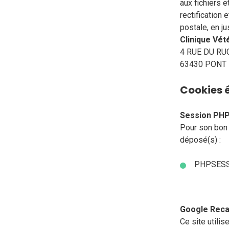
aux fichiers e
rectification
postale, en ju
Clinique Vét
4 RUE DU R
63430 PONT
Cookies é
Session PH
Pour son bon 
déposé(s) :
PHPSES
Google Reca
Ce site utili