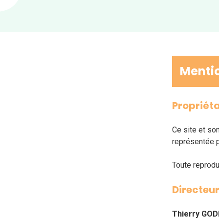
Mentio
Propriéta
Ce site et so
représentée 
Toute reproduc
Directeur
Thierry GO