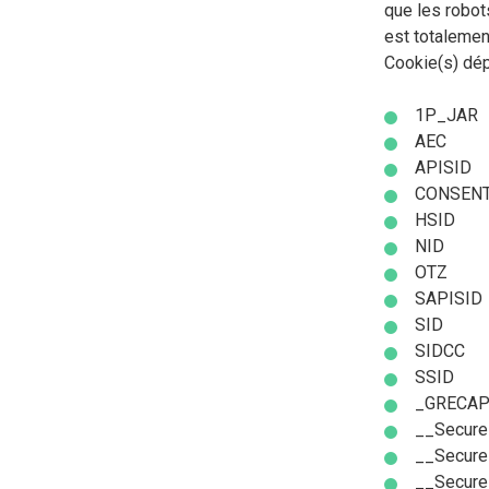
que les robots
est totalemen
Cookie(s) dép
1P_JAR
AEC
APISID
CONSEN
HSID
NID
OTZ
SAPISID
SID
SIDCC
SSID
_GRECA
__Secure
__Secure
__Secur