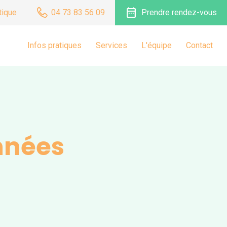
date_range
tique
04 73 83 56 09
Prendre rendez-vous
Infos pratiques
Services
L'équipe
Contact
nnées