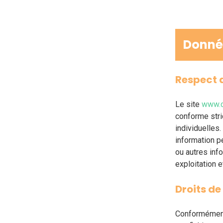
Donné
Respect d
Le site
www.cl
conforme stric
individuelles
information p
ou autres inf
exploitation 
Droits de
Conformément 